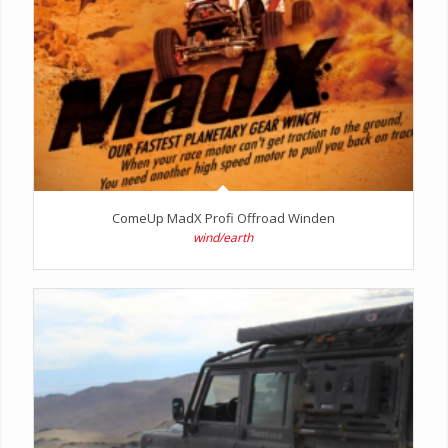
ComeUp MadX Profi Offroad Winden
wind/earth