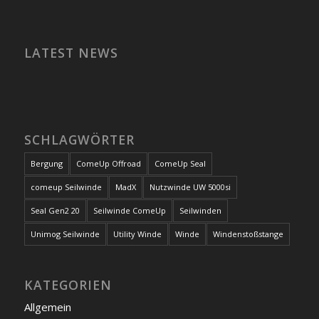
LATEST NEWS
SCHLAGWÖRTER
Bergung
ComeUp Offroad
ComeUp Seal
comeup Seilwinde
MadX
Nutzwinde UW 5000si
Seal Gen2 20
Seilwinde ComeUp
Seilwinden
Unimog Seilwinde
Utility Winde
Winde
Windenstoßstange
KATEGORIEN
Allgemein