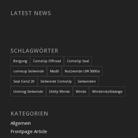
LATEST NEWS
SCHLAGWÖRTER
Bergung
ComeUp Offroad
ComeUp Seal
comeup Seilwinde
MadX
Nutzwinde UW 5000si
Seal Gen2 20
Seilwinde ComeUp
Seilwinden
Unimog Seilwinde
Utility Winde
Winde
Windenstoßstange
KATEGORIEN
Allgemein
Frontpage Article