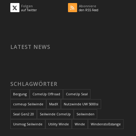
Folgen
Abonniere
auf Twitter
den RSS Feed
LATEST NEWS
SCHLAGWÖRTER
Bergung
ComeUp Offroad
ComeUp Seal
comeup Seilwinde
MadX
Nutzwinde UW 5000si
Seal Gen2 20
Seilwinde ComeUp
Seilwinden
Unimog Seilwinde
Utility Winde
Winde
Windenstoßstange