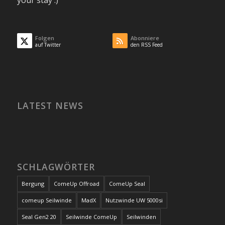
Folgen
Abonniere
auf Twitter
den RSS Feed
LATEST NEWS
SCHLAGWÖRTER
Bergung
ComeUp Offroad
ComeUp Seal
comeup Seilwinde
MadX
Nutzwinde UW 5000si
Seal Gen2 20
Seilwinde ComeUp
Seilwinden