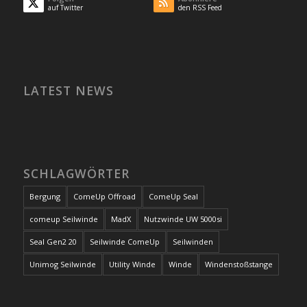
auf Twitter
den RSS Feed
LATEST NEWS
SCHLAGWÖRTER
Bergung
ComeUp Offroad
ComeUp Seal
comeup Seilwinde
MadX
Nutzwinde UW 5000si
Seal Gen2 20
Seilwinde ComeUp
Seilwinden
Unimog Seilwinde
Utility Winde
Winde
Windenstoßstange